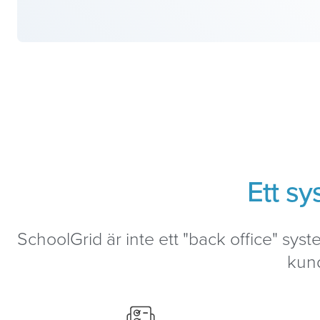
Ett s
SchoolGrid är inte ett "back office" sy
kund