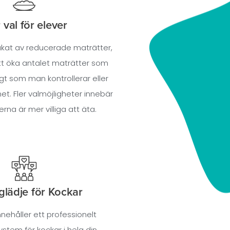
 val för elever
akat av reducerade maträtter,
att öka antalet maträtter som
gt som man kontrollerar eller
t. Fler valmöjligheter innebär
erna är mer villiga att äta.
glädje för Kockar
nnehåller ett professionelt
ystem för kockar i hela din