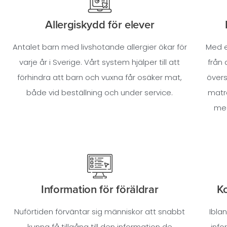
Allergiskydd för elever
Antalet barn med livshotande allergier ökar för
Med e
varje år i Sverige. Vårt system hjälper till att
från 
förhindra att barn och vuxna får osäker mat,
övers
både vid beställning och under service.
maträ
med
Information för föräldrar
K
Nuförtiden förväntar sig människor att snabbt
Ibla
kunna få tillgång till den information de
info