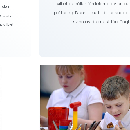
vilket behåller fördelarna av en b
inska
plätering. Denna metod ger snabba
e bara
svinn av de mest förgängli
 vilket