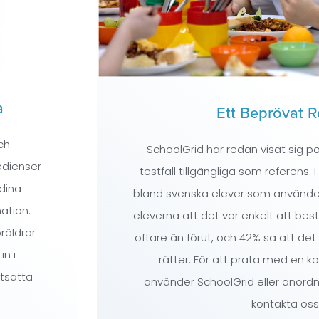
a
Ett Beprövat 
ch
SchoolGrid har redan visat sig p
edienser
testfall tillgängliga som referens. 
dina
bland svenska elever som använde
ation.
eleverna att det var enkelt att best
räldrar
oftare än förut, och 42% sa att det
n i
rätter. För att prata med en
utsatta
använder SchoolGrid eller anordn
kontakta oss