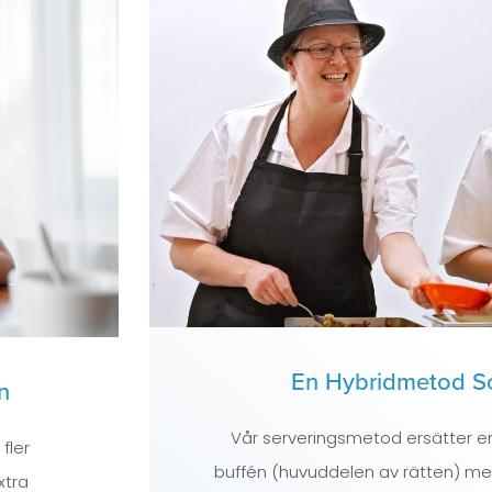
En Hybridmetod S
n
Vår serveringsmetod ersätter en
fler
buffén (huvuddelen av rätten) med
xtra