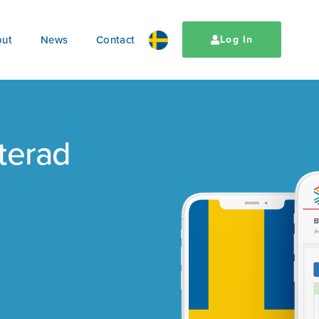
ut
News
Contact
Log In
terad