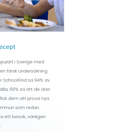
Recept
opulärt i Sverige med
I en färsk undersökning
r SchoolGrid sa 94% av
älla, 66% sa att de äter
 fick dem att prova nya
 kommun som redan
a ett besök, vänligen
.