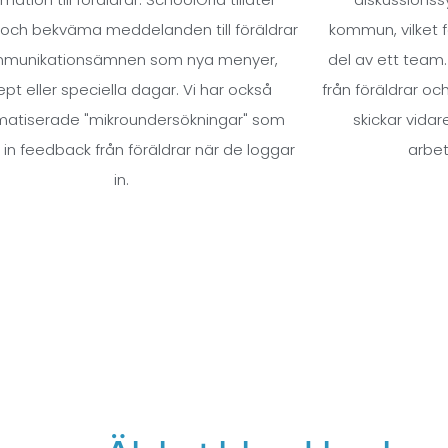
 och bekväma meddelanden till föräldrar
kommun, vilket 
mmunikationsämnen som nya menyer,
del av ett team
ept eller speciella dagar. Vi har också
från föräldrar o
atiserade "mikroundersökningar" som
skickar vidare
 in feedback från föräldrar när de loggar
arbet
in.