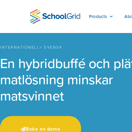
Products
Abo
INTERNATIONELL< SVENSK
En hybridbuffé och plä
matlösning minskar
matsvinnet
Boka en demo