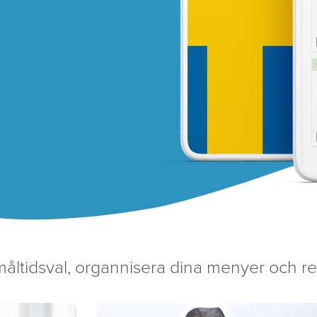
åltidsval, organnisera dina menyer och r