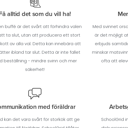
Få alltid det som du vill ha!
Mer
n buffé är det svårt att förhindra valen
Med svinnet ors
att ta slut, utan att producera ett stort
är det möjligt 
kott av alla val. Detta kan innebära att
erbjuds samtidi
tter ibland tar slut. Detta är inte fallet
minskar matsvinne
 beställning - mindre svinn och mer
ofta att elev
säkerhet!
ommunikation med föräldrar
Arbets
nd kan det vara svårt för storkök att ge
SchoolGrid i
rmation till föräldrar. SchoolGrid tillåter
diskussionss